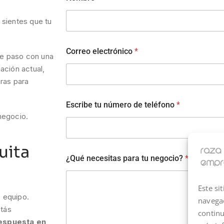
sientes que tu
Correo electrónico
*
te paso con una
ación actual,
ras para
Escribe tu número de teléfono
*
negocio.
uita
¿Qué necesitas para tu negocio?
*
Este si
o equipo.
navegac
stás
continu
espuesta en