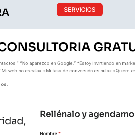
SERVICIOS
RA
 CONSULTORIA GRATU
tactos.” “No aparezco en Google.” “Estoy invirtiendo en market
“Mi web no escala» «Mi tasa de conversión es nula» «Quiero e
mos.
Rellénalo y agendamo
ridad,
Nombre
*