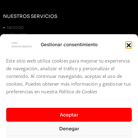
NUESTROS SERVICIOS
NEGOCIO
DISEÑO WEB
SEO
Gestionar consentimiento
GEO
ECOMMERCE
Este sitio web utiliza cookies para mejorar tu experiencia
MARKETING DIGITAL
de navegación, analizar el tráfico y personalizar el
contenido. Al continuar navegando, aceptas el uso de
cookies. Puedes obtener más información y gestionar tus
SUSCRÍBETE A NUESTRA NEWSLETTER
preferencias en nuestra
Política de Cookies
Aceptar
Denegar
¡ME SUSCRIBO!